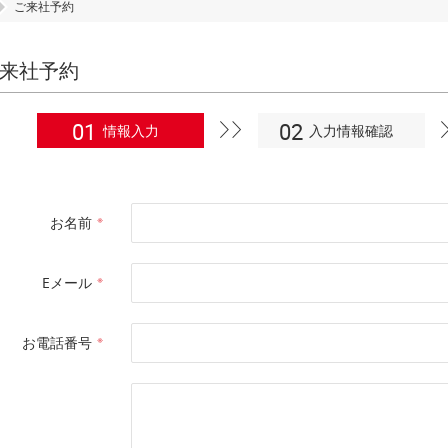
ご来社予約
来社予約
情報入力
入力情報確認
※
お名前
※
Eメール
※
お電話番号