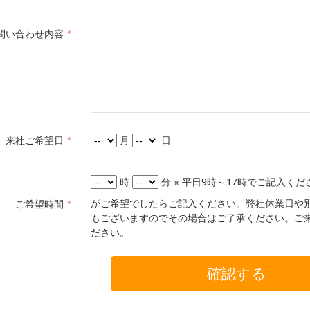
※
問い合わせ内容
※
月
日
来社ご希望日
時
分 ※ 平日9時～17時でご記入く
がご希望でしたらご記入ください。弊社休業日や
※
ご希望時間
もございますのでその場合はご了承ください。ご
ださい。