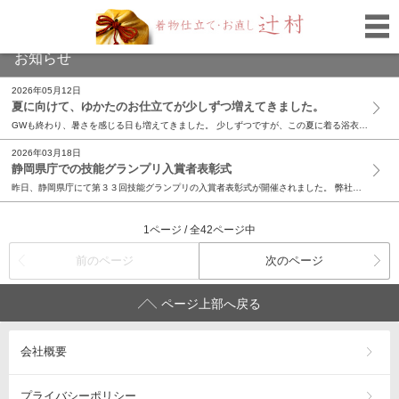
お知らせ
2026年05月12日
夏に向けて、ゆかたのお仕立てが少しずつ増えてきました。
GWも終わり、暑さを感じる日も増えてきました。 少しずつですが、この夏に着る浴衣のお仕立てのご依頼が増えてきています。 ご着用をご検討されている方は早めのご依頼お願いいたします。 ちなみに今年の静岡市の安倍川花火大会は7月18日（土）。 ゆかたを着て観てみてはいかがでしょうか。
2026年03月18日
静岡県庁での技能グランプリ入賞者表彰式
昨日、静岡県庁にて第３３回技能グランプリの入賞者表彰式が開催されました。 弊社からは和裁職種で入賞した銀賞の石野さん、銅賞の長田さんが出席し、知事顕彰を授与されました。他職種の静岡県の選手も入賞された方が多く、静岡県選手団としても今大会表彰されたことは、静岡県の技能振興にとって、とても素晴らしい結果になったと思います。 この度は入賞した石野さん、長田さん、他職種の選手のみなさん、誠におめでとうございます。一級技能士が出場できるこの技能グランプリ、次の大会は２年後に開催予定です。日々の仕立ての中で、技術を研鑽して、さらなる高みを目指してほしいです。
1ページ / 全42ページ中
前のページ
次のページ
ページ上部へ戻る
会社概要
プライバシーポリシー