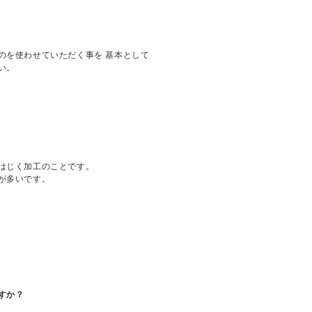
のを使わせていただく事を 基本として
い。
はじく加工のことです。
が多いです。
すか？