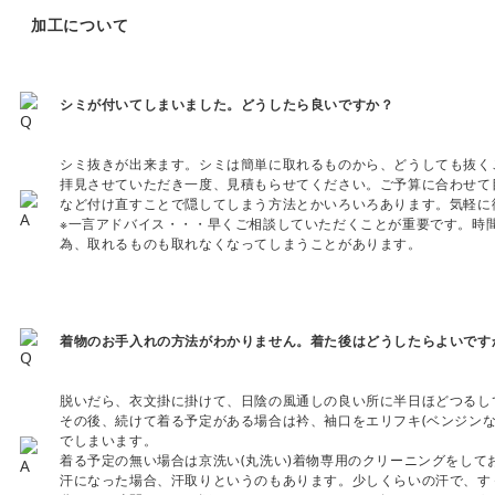
加工について
シミが付いてしまいました。どうしたら良いですか？
シミ抜きが出来ます。シミは簡単に取れるものから、どうしても抜く
拝見させていただき一度、見積もらせてください。ご予算に合わせて
など付け直すことで隠してしまう方法とかいろいろあります。気軽に
※一言アドバイス・・・早くご相談していただくことが重要です。時間
為、取れるものも取れなくなってしまうことがあります。
着物のお手入れの方法がわかりません。着た後はどうしたらよいです
脱いだら、衣文掛に掛けて、日陰の風通しの良い所に半日ほどつるし
その後、続けて着る予定がある場合は衿、袖口をエリフキ(ベンジンな
でしまいます。
着る予定の無い場合は京洗い(丸洗い)着物専用のクリーニングをして
汗になった場合、汗取りというのもあります。少しくらいの汗で、す