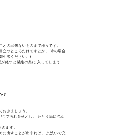
ことの出来ないものまで様々です。
目立つところだけですとか、 衿の場合
御相談ください。)
が経つと繊維の奥に 入ってしまう
か？
ておきましょう。
ど)で汚れを落とし、 たとう紙に包ん
おきます。
ぐに出すことが出来れば、 京洗いで充