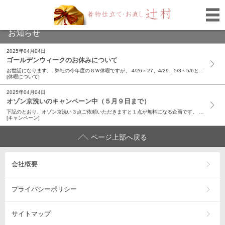
お知らせ
2025年04月04日
ゴールデンウィークのお休みについて
お世話になります。. 弊社の今年度のＧＷ休暇ですが、 4/26～27、4/29、5/3～5/6となります。 ご不便をお掛けしますが、何卒よろしくお願いいたします。
[休暇について]
2025年04月04日
オゾン京洗いのキャンペーン中（５月９日まで）
下記のとおり、オゾン京洗い３点ご依頼いただきますと１点が無料になる企画です。 この機会に是非、ご利用ください。 ひとりのお客様のお預かり分が対象です。（他お客様分との組み合わせはお断りしています） ご検討よろしくお願いいたします。
[キャンペーン]
ページ上部へ戻る
会社概要
プライバシーポリシー
サイトマップ