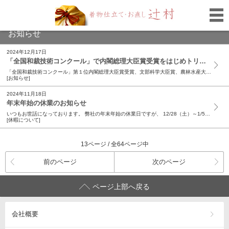
お知らせ
2024年12月17日
「全国和裁技術コンクール」で内閣総理大臣賞受賞をはじめトリプル入賞！
「全国和裁技術コンクール」第１位内閣総理大臣賞受賞、文部科学大臣賞、農林水産大臣賞トリプル入賞おめでとう！ 一般社団法人日本和裁士会で行われている「第 68 回全国和裁技術コンクール」のきものの部に弊社から 3 名出場しました。 以前は京都の会場でのコンクールでしたが、数年前から時間内に仕立てた着物を応募して審査していただく形式になりました。昨年に続いての出場です。 弊社には系列で辻村和服専門学校があり、普段なかなか先輩の仕立てている姿をじっと見る機会も少ないので、昨年同様学校の１部屋を使い、学生さんに公開して競技を行いました。学生さんたちも代わるがわる入室し、先輩の姿、手元、動作の流れ等を見ることができ、貴重な機会だったと思います。 一昨日、オンラインで公開審査、そして昨日オンラインにて結果発表がおこなれ、結果は見事、 長田枝里香さんが第１位の内閣総理大臣賞、石野晴菜さんが文部科学大臣賞、増田陽子さんが農林水産大臣賞を受賞 しました。全員入賞、トリプル入賞おめでとうございます。 今回の経験をいかし、今後もますます技術を研鑽していってほしいです。 【追記】 2025年１月、その表彰で日本和裁士会会長の大森先生が弊社におみえになりました。辻村和服専門学校の学生、そして弊社所属の和裁士が見守る中、表彰状、優勝旗をいただきました。直接いただき、そして大森先生のお話も聞くことができ、大変嬉しく、いい機会となりました。大森先生、日本和裁士会の事務局の皆様、ありがとうございました。
[お知らせ]
2024年11月18日
年末年始の休業のお知らせ
いつもお世話になっております。 弊社の年末年始の休業日ですが、 12/28（土）～1/5（日）となります。 ご不便をお掛けしますが、何卒よろしくお願いいたします。
[休暇について]
13ページ / 全64ページ中
前のページ
次のページ
ページ上部へ戻る
会社概要