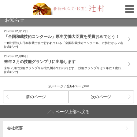
お知らせ
2023年12月12日
「全国和裁技術コンクール」厚生労働大臣賞を受賞おめでとう！
一般社団法人日本和裁士会で行われている「全国和裁技術コンクール」に弊社から２名出場しました。 以前は京都の会場でのコンクールでしたが、数年前から時間内に仕立てた着物を応募して審査していただく形式になりました。 12 年前の銀賞と銅賞を受賞したのを最後に、こちらのコンクールに出場していなかったので久しぶりの出場です。 弊社には系列で辻村和服専門学校があり、普段なかなか先輩の仕立てている姿をじっと見る機会も少ないので、せっかくの機会なので学校の１部屋を使い、学生さんに公開して競技を行いました。学生さんたちも代わるがわる入室し、先輩の姿、手元、動作の流れ等を見ることができ、貴重な機会だったと思います。 先日、オンラインで公開審査と結果発表がおこなれ、結果は見事、 石野晴菜さんが厚生労働大臣賞を受賞 しま し た。おめでとうございます。 今回、出場した２名は２月の技能グランプリに出場する予定です。今回の経験をいかし、技能グランプリでいい結果が出せるよう、しっかり準備をしてほしいです。
[お知らせ]
2023年12月06日
来年２月の技能グランプリに出場します
来年２月に技能グランプリが北九州市で行われます。 技能グランプリは２年に１度行われ、国家技能検定１級取得者しか出場することができない最高峰の技術の競技です。 弊社は、前回大会で銀賞受賞者を輩出しています。 今大会では、若手の大会である技能五輪全国大会で入賞歴のある２名の和裁士が技能グランプリに初出場します。 辻村和服専門学校を卒業し、その後も弊社で日々技術を磨いてきた技術を発揮することを願っています。 大会まで２カ月あまり、しっかりといい準備をしてほしいです。
[お知らせ]
20ページ / 全64ページ中
前のページ
次のページ
ページ上部へ戻る
会社概要